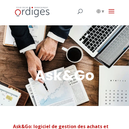
▾
Ask&Go
Ask&Go: logiciel de gestion des achats et