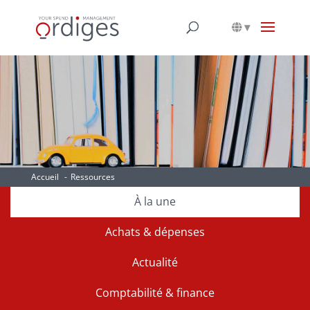
▾
Ressources
Accueil
Ressources
À la une
Achats & dépenses
Actualité
Comptabilité & finance