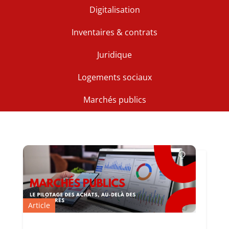
Digitalisation
Inventaires & contrats
Juridique
Logements sociaux
Marchés publics
Article