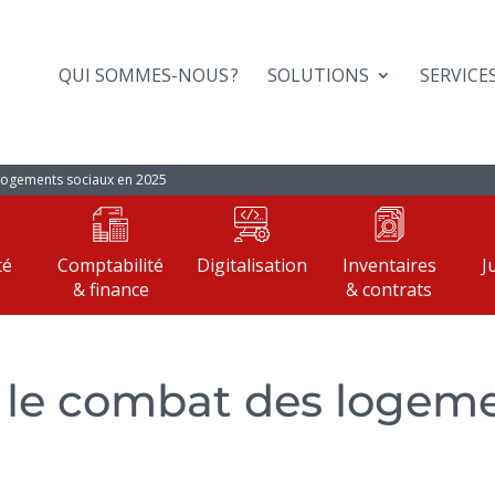
QUI SOMMES-NOUS ?
SOLUTIONS
SERVICE
s logements sociaux en 2025
té
Comptabilité
Digitalisation
Inventaires
J
& finance
& contrats
 : le combat des logem