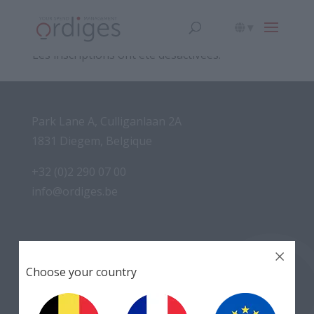
▾
Les inscriptions ont été désactivées.
Park Lane A, Culliganlaan 2A
1831 Diegem, Belgique
+32 (0)2 290 07 00
info@ordiges.be
Choose your country