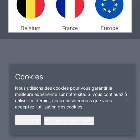
Contactez-nous
© Ordiges | TVA:BE0418049511 |
Mentions légales
|
Belgium
France
Europe
Politique de confidentialité
Cookies
Nous utilisons des cookies pour vous garantir la
meilleure expérience sur notre site. Si vous continuez à
utiliser ce dernier, nous considérerons que vous
acceptez l'utilisation des cookies.
Ok, merci
Politique de confidentialité