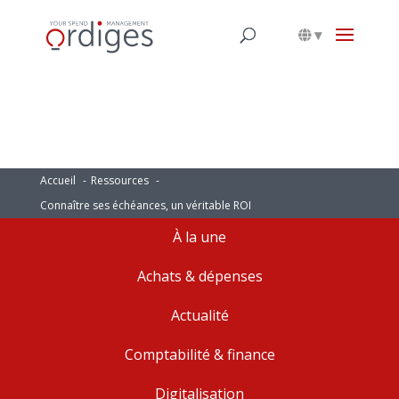
▾
Accueil
Ressources
Connaître ses échéances, un véritable ROI
À la une
Achats & dépenses
Actualité
Comptabilité & finance
Digitalisation