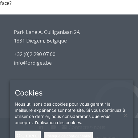
face?
Park Lane A, Culliganlaan 2A
1831 Diegem, Belgique
+32 (0)2 290 07 00
info@ordiges.be
Cookies
Nous utilisons des cookies pour vous garantir la
meilleure expérience sur notre site. Si vous continuez à
utiliser ce dernier, nous considérerons que vous
acceptez l'utilisation des cookies.
Contactez-nous
Ok, merci
Politique de confidentialité
© Ordiges | TVA:BE0418049511 |
Mentions légales
|