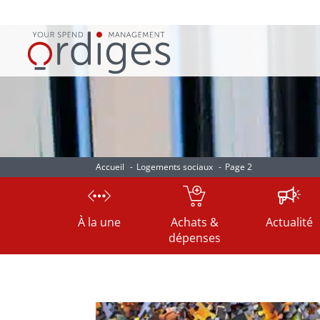
Accueil
Logements sociaux
Page 2
À la une
Achats &
Actualité
dépenses