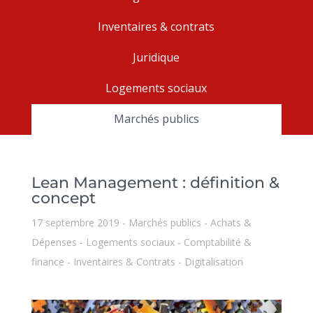
Inventaires & contrats
Juridique
Logements sociaux
Marchés publics
Lean Management : définition &
concept
17 septembre 2019
Marchés publics
Achats &
Dépenses
Logements sociaux
Comptabilité &
finance
Inventaires & Contrats
Digitalisation