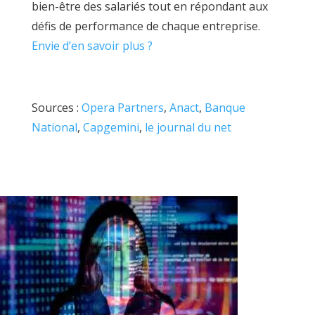
bien-être des salariés tout en répondant aux
défis de performance de chaque entreprise.
Envie d’en savoir plus ?
Sources :
Opera Partners
,
Anact
,
Banque
National
,
Capgemini
,
le journal du net