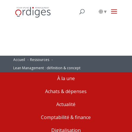
▾
Accueil
Ressources
Lean Management : définition & concept
À la une
Achats & dépenses
Actualité
Comptabilité & finance
Digitalisation