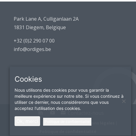
Park Lane A, Culliganlaan 2A
1831 Diegem, Belgique
+32 (0)2 290 07 00
info@ordiges.be
Cookies
Nous utilisons des cookies pour vous garantir la
meilleure expérience sur notre site. Si vous continuez à
utiliser ce dernier, nous considérerons que vous
acceptez l'utilisation des cookies.
Contactez-nous
Ok, merci
Politique de confidentialité
© Ordiges | TVA:BE0418049511 |
Mentions légales
|
Politique de confidentialité