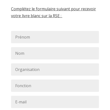
Complétez le formulaire suivant pour recevoir
votre livre blanc sur la RSE :
P
r
é
n
N
o
o
m
m
*
*
O
r
g
a
F
n
o
i
n
s
c
E
a
t
-
t
i
m
i