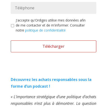
o
a
T
o
n
i
é
n
*
l
l
*
*
é
P
J'accepte qu'Ordiges utilise mes données afin
p
o
de me contacter et de m'informer. Consulter
h
l
notre
politique de confidentialité
o
i
n
t
e
i
*
q
u
e
d
e
c
o
Découvrez les achats responsables sous la
n
forme d’un podcast !
f
i
d
« L’importance stratégique d’une politique d’achats
e
responsables n’est plus à démontrer. La question
n