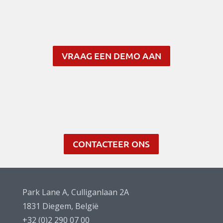
VRAAG EEN DEMO AAN
CONTACTEER ONS
Park Lane A, Culliganlaan 2A
1831 Diegem, België
+32 (0)2 290 07 00