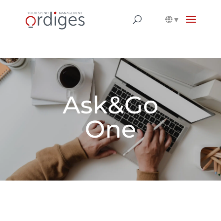
▾
Ask&Go
One