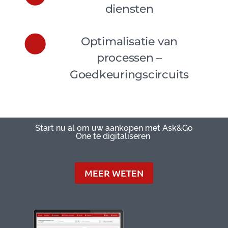
diensten
Optimalisatie van

processen –
Goedkeuringscircuits
Start nu al om
u
w
aankopen met Ask&Go
One te digitaliseren
MEER WETEN