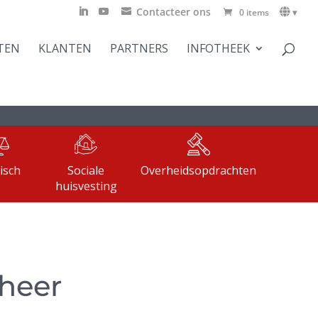
Contacteer ons
0 items
▾
TEN
KLANTEN
PARTNERS
INFOTHEEK
disch
Sociale
Overheidsopdrachten
huisvesting
eheer