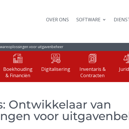
OVER ONS
SOFTWARE
DIENS
ftwareoplossingen voor uitgavenbeheer
Boekhouding
Digitalisering
Inventaris &
Juri
& Financiën
Contracten
: Ontwikkelaar van
ingen voor uitgavenb