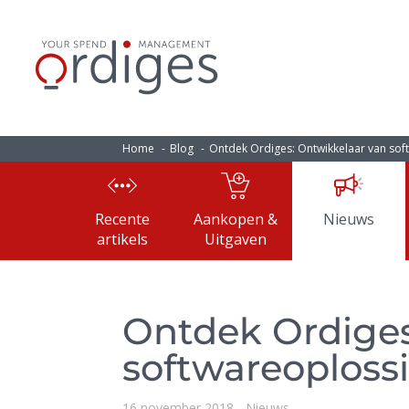
Home
Blog
Ontdek Ordiges: Ontwikkelaar van so
Recente
Aankopen &
Nieuws
artikels
Uitgaven
Ontdek Ordiges
softwareoploss
16 november 2018
Nieuws