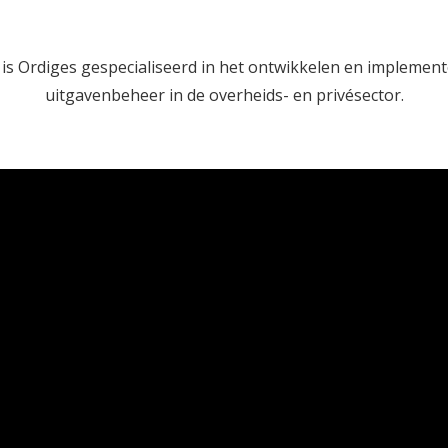
 is Ordiges gespecialiseerd in het ontwikkelen en impleme
uitgavenbeheer in de overheids- en privésector.