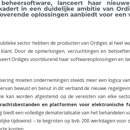
 beheersoftware, lanceert haar nieuw
adert in een duidelijke ambitie van Ordi
verende oplossingen aanbiedt voor een vo
 publieke sector hebben de producten van Ordiges al heel 
klant. Door de opmerkingen, verzuchtingen en behoeften
seert Ordiges voortdurend haar softwareoplossingen en la
lisering moeten ondernemingen steeds meer een logica van 
hiervan bewust en benut in dit verband de nieuwe regelgev
e kan worden afgestemd op de vereisten van elke sector.
drachtsbestanden en platformen voor elektronische f
 biedt een volledige dematerialisatie van het behandelen 
lijke tijdswinst – te begroten op bvb. 200 werkdagen voor
ecte kosten.