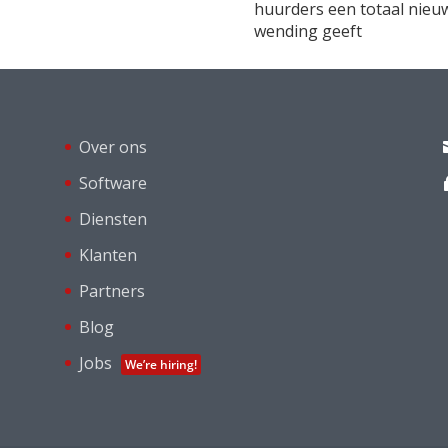
huurders een totaal nieu
wending geeft
Over ons
Software
Diensten
Klanten
Partners
Blog
Jobs
We’re hiring!