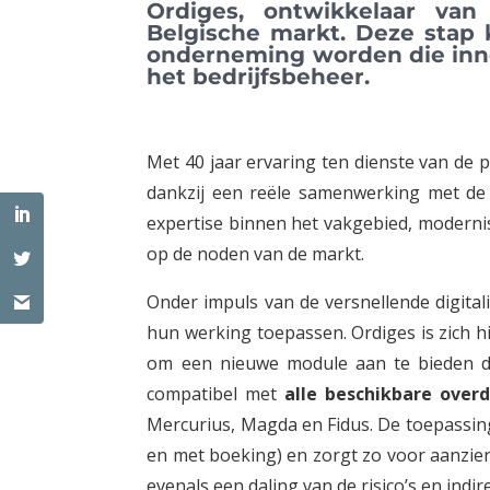
Ordiges, ontwikkelaar van
Belgische markt. Deze stap k
onderneming worden die inno
het bedrijfsbeheer.
Met 40 jaar ervaring ten dienste van de
dankzij een reële samenwerking met de 
expertise binnen het vakgebied, moderni
op de noden van de markt.
Onder impuls van de versnellende digita
hun werking toepassen. Ordiges is zich 
om een nieuwe module aan te bieden di
compatibel met
alle beschikbare over
Mercurius, Magda en Fidus. De toepassing
en met boeking) en zorgt zo voor aanzien
evenals een daling van de risico’s en indir