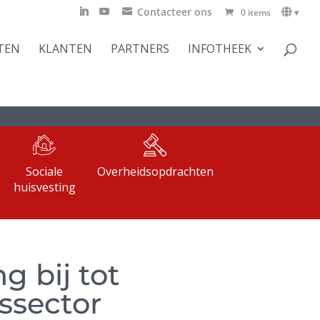
Contacteer ons
0 items
▾
TEN
KLANTEN
PARTNERS
INFOTHEEK
Sociale
Overheidsopdrachten
huisvesting
g bij tot
ssector