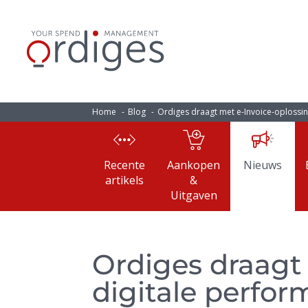
Home
Blog
Ordiges draagt met e-Invoice-oplossing
Recente
Aankopen
Nieuws
artikels
&
Uitgaven
Ordiges draagt 
digitale perfor